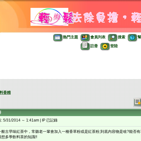
熱門主題
會員列表
搜索
註冊
登陸
料香精
容
 5/31/2014 ～ 1:41am | IP 已記錄
一般古早味紅茶中，常聽老一輩會加入一種香草粉或是紅茶粉;到底內容物是啥?能否有
很想多學飲料茶的知識!!