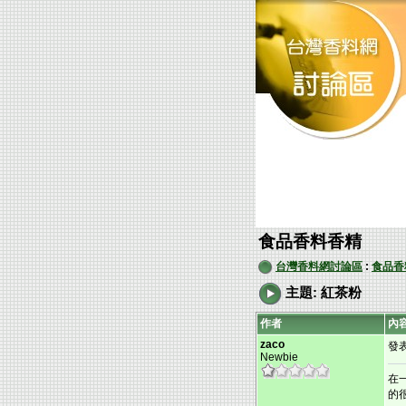
食品香料香精
台灣香料網討論區
:
食品香
主題: 紅茶粉
作者
內
zaco
發表:
Newbie
在
的