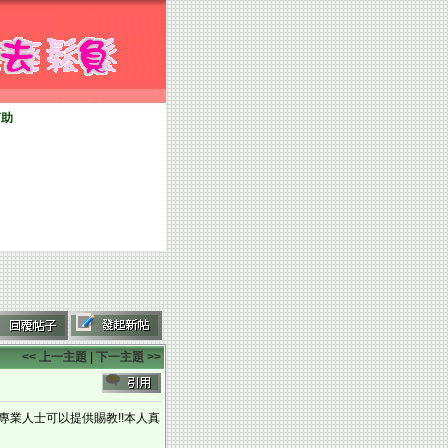
幫助
<< 上一主題
|
下一主題 >>
專業人士可以提供賜教!!本人真