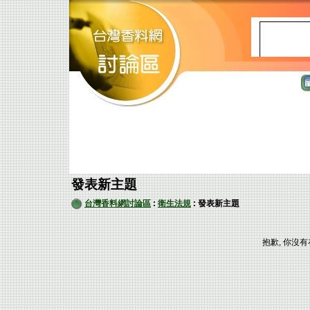
發表新主題
台灣香料網討論區
:
衛生法規
: 發表新主題
抱歉, 你沒