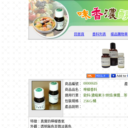
回首頁
香料列表
樣品購物車
000006Z6
商品編號：
產
商品品名：
檸檬香料
適用行業：
飲料/濃縮果汁/烘焙/果醬....等
包裝規格：
25KG/桶
產品說明：
特徵：真實的檸檬香氣
外觀：透明無色至微淡黃色