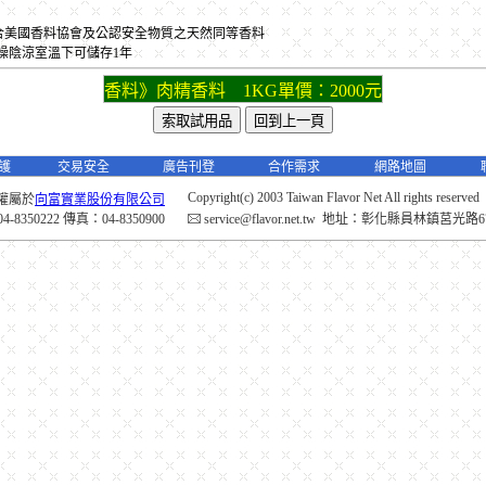
是符合美國香料協會及公認安全物質之天然同等香料
燥陰涼室溫下可儲存1年
香料》肉精香料 1KG單價：2000元
護
交易安全
廣告刊登
合作需求
網路地圖
Copyright(c) 2003 Taiwan Flavor Net All rights reserved
權屬於
向富實業股份有限公司
-8350222 傳真：04-8350900
service@flavor.net.tw
地址：彰化縣員林鎮莒光路6