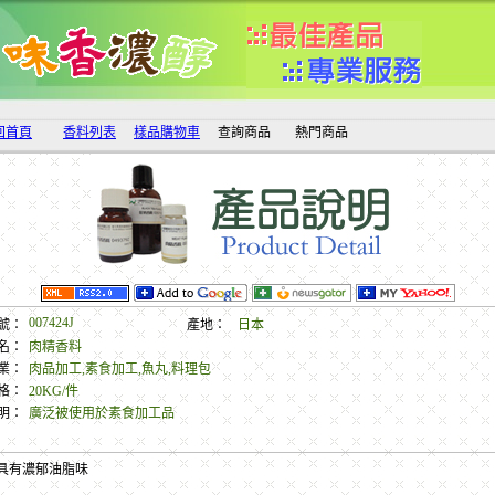
回首頁
香料列表
樣品購物車
查詢商品
熱門商品
007424J
號：
產地：
日本
名：
肉精香料
業：
肉品加工,素食加工,魚丸,料理包
格：
20KG/件
明：
廣泛被使用於素食加工品
具有濃郁油脂味