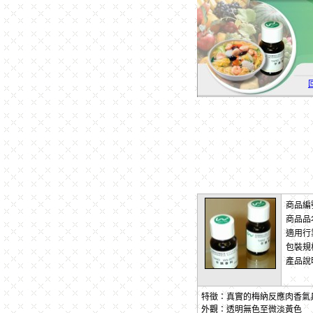
商品編
商品品
適用行
包裝規
產品說
特徵：真實的梅納反應肉香氣
外觀：透明無色至微淡黃色