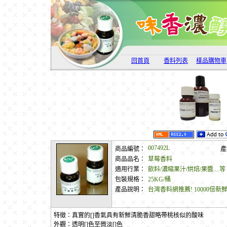
回首頁
香料列表
樣品購物車
007492L
商品編號：
產
商品品名：
草莓香料
適用行業：
飲料/濃縮果汁/烘焙/果醬....等
包裝規格：
25KG/桶
產品說明：
台灣香料網推薦! 10000倍
特徵：真實的[]香氣具有新鮮清脆香甜略帶桃核似的酸味
外觀：透明[]色至微淡[]色