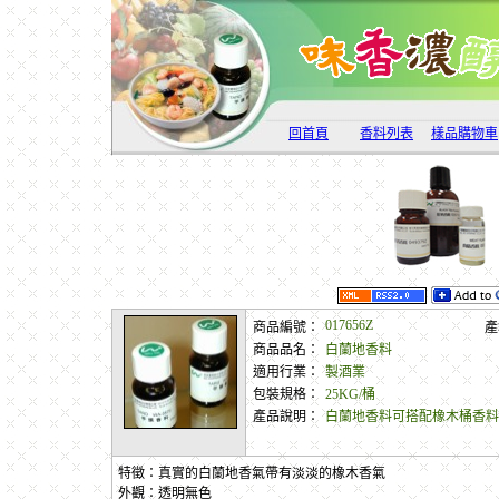
回首頁
香料列表
樣品購物車
017656Z
商品編號：
產
商品品名：
白蘭地香料
適用行業：
製酒業
包裝規格：
25KG/桶
產品說明：
白蘭地香料可搭配橡木桶香料
特徵：真實的白蘭地香氣帶有淡淡的橡木香氣
外觀：透明無色