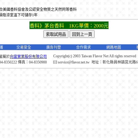
 是符合美國香料協會及公認安全物質之天然同等香料
燥陰涼室溫下可儲存1年
香料》茅台香料 1KG單價：2000元
護
交易安全
廣告刊登
合作需求
網路地圖
Copyright(c) 2003 Taiwan Flavor Net All rights reserved
權屬於
向富實業股份有限公司
-8350222 傳真：04-8350900
service@flavor.net.tw
地址：彰化縣員林鎮莒光路6