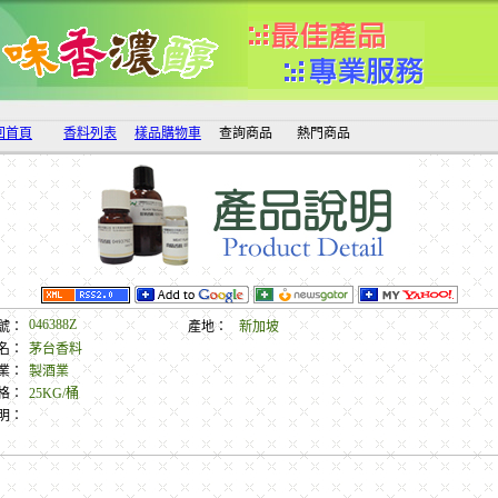
回首頁
香料列表
樣品購物車
查詢商品
熱門商品
046388Z
號：
產地：
新加坡
名：
茅台香料
業：
製酒業
格：
25KG/桶
明：