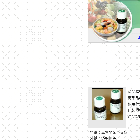
商品編
商品品
適用行
包裝規
產品說
特徵：真實的茅台香氣
外觀：透明無色