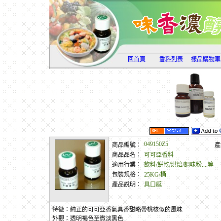
回首頁
香料列表
樣品購物車
049150Z5
商品編號：
產
商品品名：
可可亞香料
適用行業：
飲料/餅乾/烘焙/調味粉....等
包裝規格：
25KG/桶
產品說明：
具口感
特徵：純正的可可亞香氣具香甜略帶桃核似的風味
外觀：透明褐色至微淡黑色