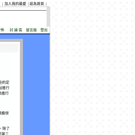
援
|
加入我的最愛
|
設為首頁
|
發佈
討 論 區
留言版
登出
些約定
網站進行
站進行
須擔保
，除了
給第三