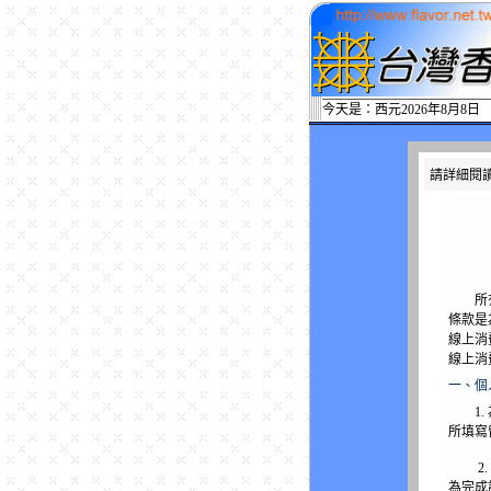
今天是：西元2026年8月8日
請詳細閱
所有在
條款是
線上消
線上消
一、個
1. 
所填寫
2. 
為完成