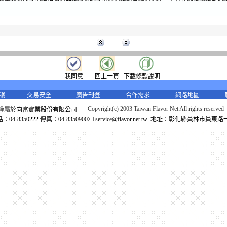
在下列情況下，台灣香料網網站有權查看或提供使用者的個人資料給有權機關、或主
害並提出適當證明之第三人：
依法令規定、或依司法機關或其他有權機關的命令；
為執行本約定條款、或使用者違反約定條款；
為維護台灣香料網系統之正常運作及安全；
為保護台灣香料網、其他使用者、或其他第三人的合法權益。
我同意
回上一頁
下載條款說明
使用者對於其個人資料、付款資料（包含信用卡資料）及會員密碼等，應妥善保管並
護
交易安全
廣告刊登
合作需求
網路地圖
有使用其帳號和密碼進入本系統後之行為，均視為該帳號及密碼持有人之行為。
上消費
Copyright(c) 2003 Taiwan Flavor Net All rights reserved
權屬於
向富實業股份有限公司
04-8350222 傳真：04-8350900
service@flavor.net.tw 地址：彰化縣員林市員東路
所有在台灣香料網所進行的線上消費，各項商品或勞務是由提供各該商品或服務的廠
供，交易行為存在於廠商與使用者之間；台灣香料網提供交易平台及付款機制，同時
留是否接受訂單之權利。
相關商品或服務之品質、保固及售後服務，由提供各該商品或服務的廠商負責，但台
全力協助使用者解決關於因為線上消費所產生之疑問或爭議。
使用者一旦在台灣香料網網站之任何類型標場下標（搶標場、逢低買進標場、集體殺
亦即表示願意購買該產品或服務並遵守競標交易規則。詳盡的競標與答標訂購規則，
標場說明、「台灣香料網」競標說明和答標訂購說明。其中，搶標場得標主若任意棄
網將得以扣除相當於您所得標商品標金 10% 的金額做為違約金。
使用者資料（如地址、電話）如有變更時，應立即上線修正其所留存之資料，或通知