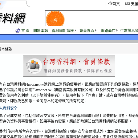
|
首頁
|
支
首 頁
關於本站
香料網知識庫
會員專區
網路商店
供求訊息
讀本條款
台灣香料網Flavor.net.tw進行線上消費的使用者，都應詳細閱讀下列約定條款，這
為了保護台灣香料網Flavor.net.tw（向富實業股份有限公司）以及所有在台灣香料網
費的使用者的利益（以下簡稱使用者），使用者按下「同意」鍵、或在台灣香料網網
費時，即視為已知悉、並同意本約定條款的所有約定：
人資料安全
為了完成交易，包括付款及交貨等，所有在台灣香料網進行線上消費的使用者，都必
留存的資料與事實相符，如果事後有變更，應該即時通知台灣香料網網站客服部。
對於使用者所留存的資料，台灣香料網除了採用安全交易模式外，並承諾負保密義務
該筆交易而提供給相關商品或服務之提供廠商或配合廠商以外，不會任意洩漏或提供