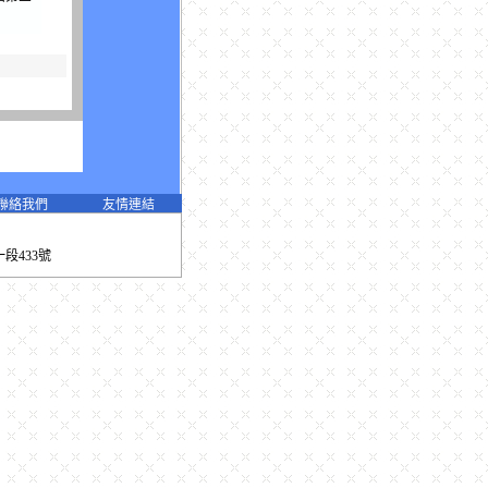
張其權
避免外
聯絡我們
友情連結
一段433號
商所出
台灣香
灣香料
價標
請參閱
標，台
台灣香