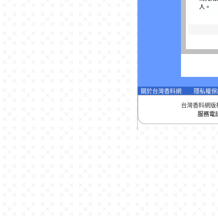
人。
3. 
利受侵
◆
◆
◆
◆
4. 
關於台灣香料網
隱私權保
洩。所
二、線
台灣香料網版
服務電話：
1. 
售或提
料網保
2. 
網承諾
3. 
場），
各類型
灣香料
4. 