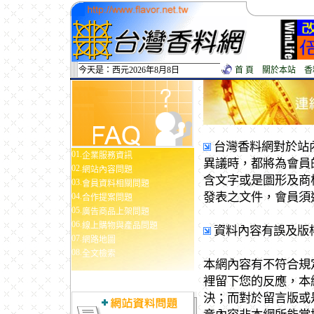
今天是：西元2026年8月8日
首 頁
關於本站
香
台灣香料網對於站
01.
企業服務資訊
異議時，都將為會員
02.
網站內容問題
含文字或是圖形及商
03.
會員資料相關問題
發表之文件，會員須
04.
合作提案問題
05.
廣告商品上架問題
06.
線上購物與產品問題
資料內容有誤及版
07.
網路地圖
08.
全文檢索
本網內容有不符合規
裡留下您的反應，本
決；而對於留言版或