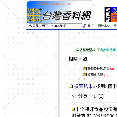
今天是：西元2026年8月7日
首 頁
關於本站
香
香料網登錄
食品製造業
相關子類
醃製及乾製品業
(0)
罐頭食品類
(1)
檢索結果:
(找到8個
>> 分頁
☞
1
[2]
十全特好食品股份
劉馨方 於
2001/07/30