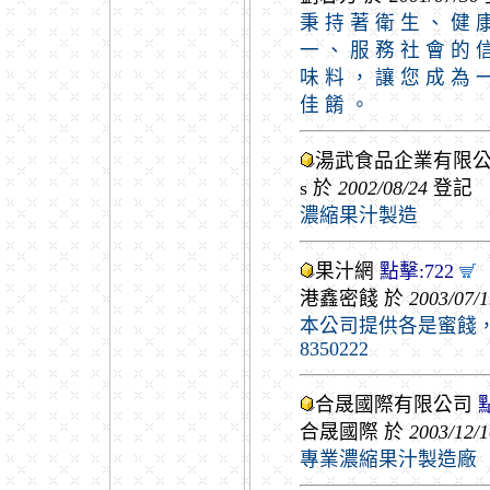
秉 持 著 衛 生 、 健 
一 、 服 務 社 會 的 
味 料 ， 讓 您 成 為 
佳 餚 。
湯武食品企業有限
s 於
2002/08/24
登記
濃縮果汁製造
果汁網
點擊:722
港鑫密餞 於
2003/07/1
本公司提供各是蜜餞，
8350222
合晟國際有限公司
點
合晟國際 於
2003/12/1
專業濃縮果汁製造廠