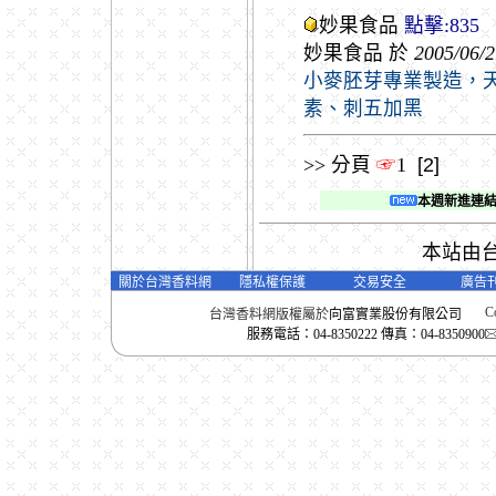
妙果食品
點擊:835
妙果食品 於
2005/06/2
小麥胚芽專業製造，
素、刺五加黑
>> 分頁
☞
1
[2]
本週新進連
本站由
關於台灣香料網
隱私權保護
交易安全
廣告
Co
台灣香料網版權屬於
向富實業股份有限公司
服務電話：04-8350222 傳真：04-8350900