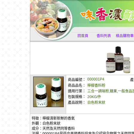
回首頁
香料列表
樣品購物車
000001P4
商品編號：
產
商品品名：
檸檬香料粉
適用行業：
三合一調味粉,糖果,一般食品
包裝規格：
20KG/件
產品說明：
白色粉末狀
特徵：檸檬清新新鮮的香氣
外觀：白色粉末狀
成分：天然及天然同等香料
法規：000001P4是符合美國香料協會及公認安全物質之天然同