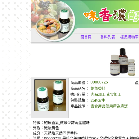
回首頁
香料列表
樣品購物車
000007Z5
商品編號：
產
商品品名：
鮑魚香料
適用行業：
肉品加工,素食加工
包裝規格：
25KG/件
產品說明：
素食產品使用極為廣泛
特徵：鮑魚香氣,微帶少許海產腥味
外觀：微淡黃色
成分：天然及天然同等香料
法規：000007Z5 是符合美國香料協會及公認安全物質之天然同