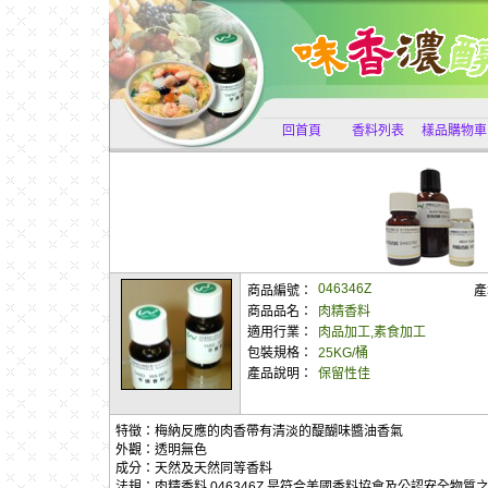
回首頁
香料列表
樣品購物車
046346Z
商品編號：
產
商品品名：
肉精香料
適用行業：
肉品加工,素食加工
包裝規格：
25KG/桶
產品說明：
保留性佳
特徵：梅納反應的肉香帶有清淡的醍醐味醬油香氣
外觀：透明無色
成分：天然及天然同等香料
法規：肉精香料 046346Z 是符合美國香料協會及公認安全物質