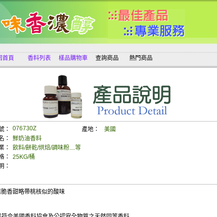
回首頁
香料列表
樣品購物車
查詢商品
熱門商品
076730Z
號：
產地：
美國
名：
鮮奶油香料
業：
飲料/餅乾/烘焙/調味粉....等
格：
25KG/桶
明：
清脆香甜略帶桃核似的酸味
0Z 是符合美國香料協會及公認安全物質之天然同等香料