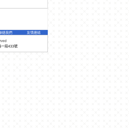
聯絡我們
友情連結
erved
東路一段433號