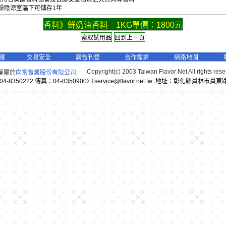
燥陰涼室溫下可儲存1年
香料》鮮奶油香料 1KG單價：1800元
護
交易安全
廣告刊登
合作需求
網路地圖
Copyright(c) 2003 Taiwan Flavor Net All rights res
權屬於
向富實業股份有限公司
-8350222 傳真：04-8350900
service@flavor.net.tw 地址：彰化縣員林市員