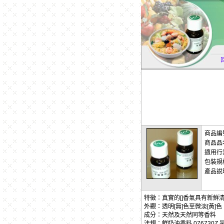
商品編
商品品
適用行
包裝規
產品說
特徵：真實的[]香氣具有新鮮
外觀：透明[無]色至微淡[黃]色
成分：天然及天然同等香料
法規：鮮奶油香料 07673