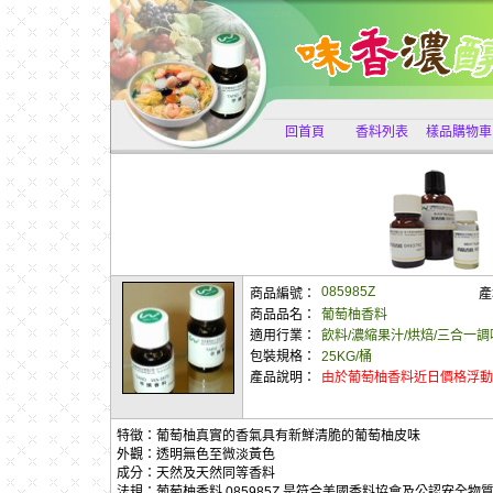
回首頁
香料列表
樣品購物車
085985Z
商品編號：
產
商品品名：
葡萄柚香料
適用行業：
飲料/濃縮果汁/烘焙/三合一調味
包裝規格：
25KG/桶
產品說明：
由於葡萄柚香料近日價格浮
特徵：葡萄柚真實的香氣具有新鮮清脆的葡萄柚皮味
外觀：透明無色至微淡黃色
成分：天然及天然同等香料
法規：葡萄柚香料 085985Z 是符合美國香料協會及公認安全物