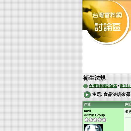
衛生法規
台灣香料網討論區
:
衛生法
主題: 食品法規來源
作者
內
tank
發表:
Admin Group