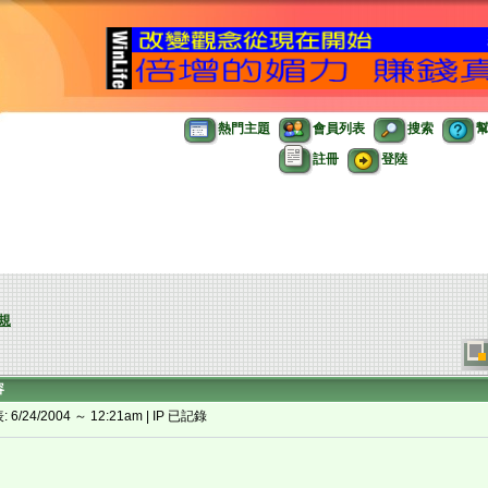
熱門主題
會員列表
搜索
註冊
登陸
規
容
 6/24/2004 ～ 12:21am | IP 已記錄