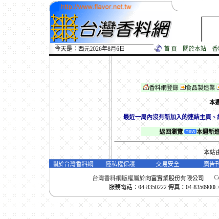
今天是：西元2026年8月6日
首 頁
關於本站
香
香料網登錄
食品製造業
本
最近一周內沒有新加入的連結主頁、
返回瀏覽
本週新
本站
關於台灣香料網
隱私權保護
交易安全
廣告
Co
台灣香料網版權屬於
向富實業股份有限公司
服務電話：04-8350222 傳真：04-8350900