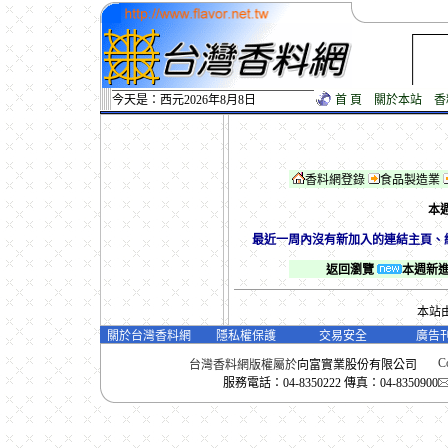
今天是：西元2026年8月8日
首 頁
關於本站
香
香料網登錄
食品製造業
本
最近一周內沒有新加入的連結主頁、
返回瀏覽
本週新
本站
關於台灣香料網
隱私權保護
交易安全
廣告
Co
台灣香料網版權屬於
向富實業股份有限公司
服務電話：04-8350222 傳真：04-8350900