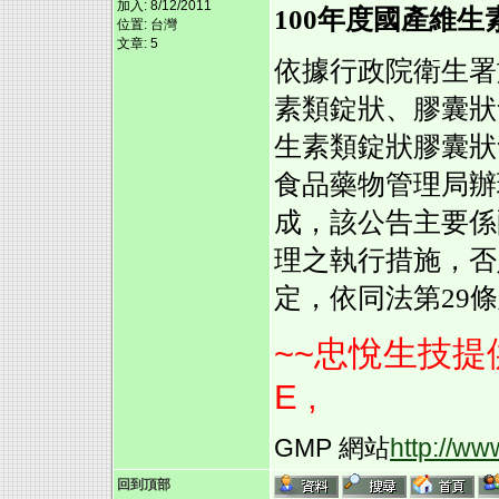
加入: 8/12/2011
100年度國產維
位置: 台灣
文章: 5
依據行政院衛生署
素類錠狀、膠囊狀
生素類錠狀膠囊狀
食品藥物管理局辦
成，該公告主要係
理之執行措施，否
定，依同法第
29
條
~~忠悅生技
E ,
GMP 網站
http://w
回到頂部