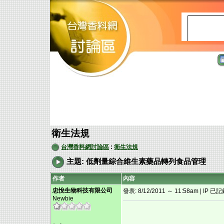
衛生法規
台灣香料網討論區
:
衛生法規
主題: 低劑量綜合維生素藥品轉列食品管理
作者
內容
忠悅生物科技有限公司
發表: 8/12/2011 ～ 11:58am | IP 已
Newbie